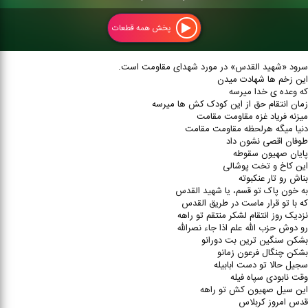
پخش همه قطعات
سرود «شهید القدس» در مورد شهدای مقاومت است.
این زخم ها شهادت میدن
که وعده ی خدا میرسه
زمان انتقام حق از این کودک کش ها میرسه
میزنه فریاد غزه مقاومت مقا‌مت
دنیا میگه هرلحظه مقاومت مقا‌مت
طوفان اقصی نشون داد
پایان صهیون سقوطه
این کاخ و تخت پوشالی
بناش رو تار عنکبوته
به خون پاک تو قسم، یا شهید القدس
که با تو قرار ماست در طریق القدس
نزدیک روز انتقام لشکر منتقم تو راهه
رو دوش حزب الله علم اذا جاء نصرالله
بشکن سنگین ترین بت دورانو
بشکن چنگال فرعون زمانو
سجیل حالا تو دست ابابیله
وقت نابودی سپاه فیله
این سیل صهیون کش تو راهه
قدس امروز کربلاس