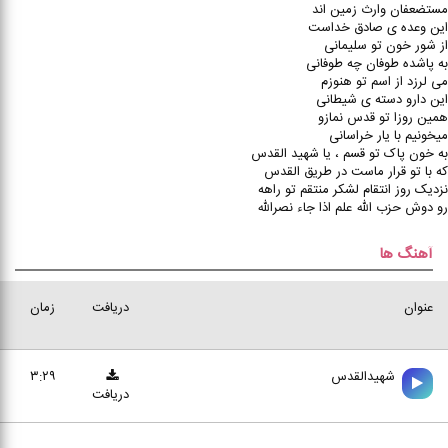
مستضعفان وارث زمین اند
این وعده ی صادق خداست
از شور خون تو سلیمانی
به پاشده طوفان چه طوفانی
می لرزد از اسم تو هنوزم
این دارو دسته ی شیطانی
همین روزا تو قدس نمازو
میخونیم با یار خراسانی
به خون پاک تو قسم ، یا شهید القدس
که با تو قرار ماست در طریق القدس
نزدیک روز انتقام لشکر منتقم تو راهه
رو دوش حزب الله علم اذا جاء نصرالله
آهنگ ها
عنوان
دریافت
زمان
شهيدالقدس
۳:۲۹
دریافت