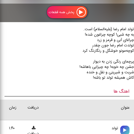
پخش همه قطعات
تولد امام رضا (علیه‌السلام) است.
به چه شبی! کوچه چراغون شده!
چراغای آبی و قرمز و زرد
تولدت امام رضا جون چقدر
کوچه‌مونو خوشگل و رنگارنگ کرد
پرچمای رنگی زدن به دیوار
جشن چه خوبه! چه چیزایی باهاشه!
شربت و شیرینی و نقل و خنده
کاش همیشه تولد تو باشه!
آهنگ ها
عنوان
دریافت
زمان
تولد
۱:۴۰
دریافت