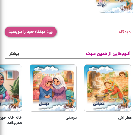
دیدگاه خود را بنویسید
دیدگاه
بیشتر
...
آلبوم‌هایی از همین سبک
عطر آش
دوستی
خاله خاله جو
«هیچانه»