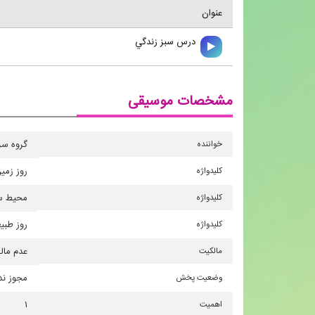
عنوان
درس سبز زندگي
مشخصات موسیقی
خواننده
گروه سر
کلیدواژه
روز زمی
کلیدواژه
محیط س
کلیدواژه
روز طبی
مالکیت
عدم مال
وضعیت پخش
مجوز ند
اهمیت
۱