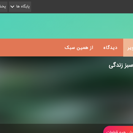
پایگاه ها
پخش 
یر
دیدگاه
از همین سبک
بز زندگی
 همه قطعات