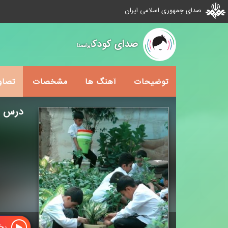
صدای جمهوری اسلامی ایران
صدای کودک
ایرانصدا
توضیحات
آهنگ ها
مشخصات
تصاو
درس س
پخش