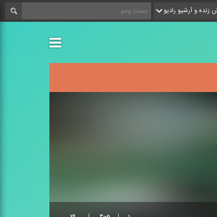
زنده و آرشیو رادیو
۷۶
۳:۰۵
۱