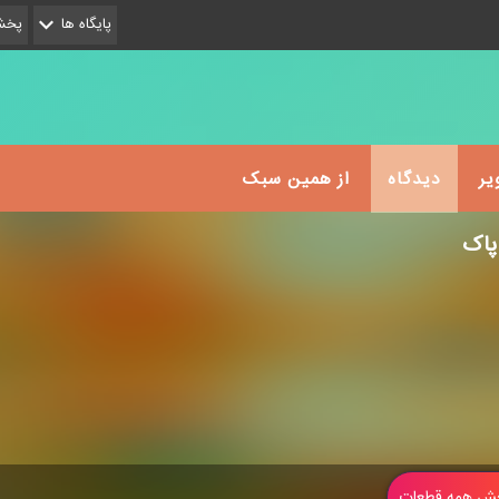
پایگاه ها
پخش 
یر
دیدگاه
از همین سبک
پاک
 همه قطعات