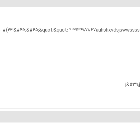
-#(۲۲!&#۴۵;&#۴۵;&quot;&quot; ⁹-⁸³۱۳۴۸۷۸۶۷auhshxvdsjswwssss