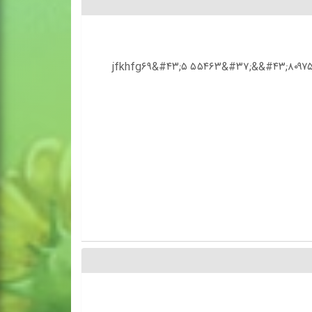
jfkhfg۶۹&#۴۳;۵ ۵۵۴۶۳&#۳۷;&&#۴۳;۸۰۹۷۵