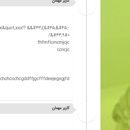
کاربر مهمان
x&quot;xxx!? &&#۴۳;(&#۴۵;&#۴۵;-
کاربر مهمان