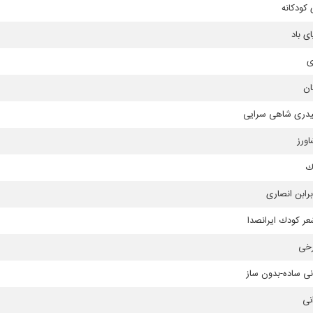
كودكانه
ی باد
ی
ان
یدری شاهی سرایی
اورز
ك
برابن انصاری
شعر كودك ایرانصدا
رخی
ی ساده-بدون ساز
نی