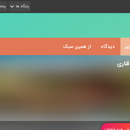
پایگاه ها
پخش 
یر
دیدگاه
از همین سبک
قناری
 همه قطعات