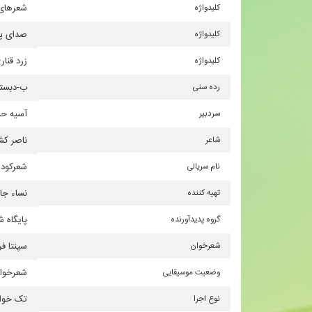
کلیدواژه
شعرهای 
کلیدواژه
صدای پا
کلیدواژه
زرد قنار
رده سنی
ب-دبست
سردبیر
آسیه ح
شاعر
ناصر كش
نام سریالی
شعركود
تهیه کننده
نساء جا
گروه پدیدآورنده
پایگاه 
شعرخوان
سپنتا ف
وضعیت موسیقایی
شعرخوان
نوع اجرا
تک خوا