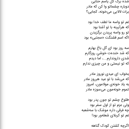
شده برگ گل یاسم حنایی
دوباره چشماتو وا کن که مادر
برات لالایی می‌خونه، کجایی؟
غم تو واسه ما لطف خدا بود
که هرآیینه با تو آشنا بود
تو رو واسه پریدن برگزیدن
اگه اسم قشنگت «مجتبی» بود
سه روز بود ای گل باغ بهارم
که شد خنده‌ت خوشیِ روزگارم
شدی داروندارم...، اما دیدم
که تو نیستی و من چیزی ندارم
بخواب ای عیدی نوروز مادر
که می‌شد با تو عید هرروز مادر
به یاد خونه‌ی مولامون، امروز
تموم خونه‌مون می‌سوزه مادر
طلوع چشم تو جون پدر بود
ولی عزم تو از اول سفر بود
چه فرقی داره موشک با سه‌شعبه
غم تو کربلای شعله‌ور بود!
اگرچه کشتن کودک گناهه