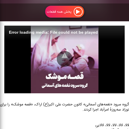
پخش همه قطعات
Error loading media: File could not be played
گروه سرود «نغمه‌های آسمانی» کانون حضرت علی اکبر(ع) اراک، «قصه موشک» را برای
نوزاد سه‌روزهٔ امرآباد اجرا کردند.
لالا، لالا، لالا، لالا، لالایی