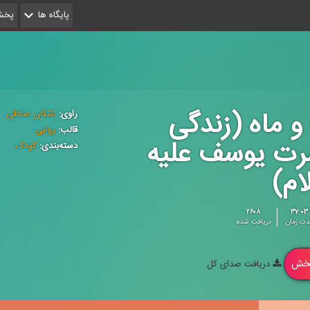
پایگاه ها
پخش 
و ماه (زندگی
راوی:
اشکان صادقی
قالب:
روایی
ت یوسف علیه
دسته‌بندی:
کودک
ام)
۲۶۰۸
۳۷:۰۳
دت زمان
دریافت شده
خش
دریافت صدای کل