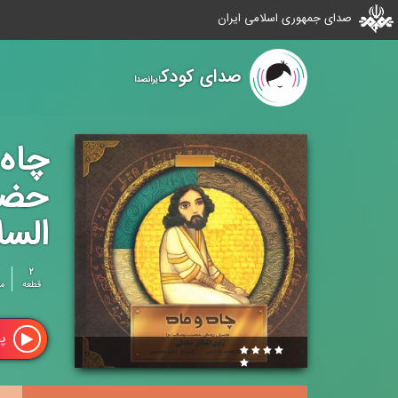
صدای جمهوری اسلامی ایران
صدای کودک
ایرانصدا
چاه 
حضر
السل
۲
قطعه
م
پ