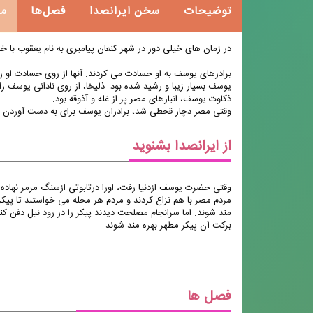
توضیحات
سخن ایرانصدا
فصل‌ها
م
در زمان های خیلی دور در شهر کنعان پیامبری به نام یعقوب با
برادرهای یوسف به او حسادت می کردند. آنها از روی حسادت او را در
یوسف بسیار زیبا و رشید شده بود. ذلیخا، از روی نادانی یوسف را د
ذکاوت یوسف، انبارهای مصر پر از غله و آذوقه بود.
وقتی مصر دچار قحطی شد، برادران یوسف برای به دست آوردن گن
از ایرانصدا بشنوید
وقتی حضرت یوسف ازدنیا رفت، اورا درتابوتی ازسنگ مرمر نهاده 
مردم مصر با هم نزاع کردند و مردم هر محله می خواستند تا پیک
مند شوند. اما سرانجام مصلحت دیدند پیکر را در رود نیل دفن کنن
برکت آن پیکر مطهر بهره مند شوند.
فصل ها