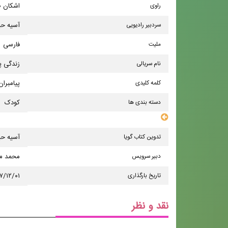
راوی
اشکان 
سردبیر رادیویی
آسیه ح
ملیت
فارسی
نام سریالی
زندگی پ
کلمه کلیدی
پیامبران
دسته بندی ها
کودک
سایر مشخصات
تدوین کتاب گویا
آسیه ح
دبیر سرویس
محمد مه
تاریخ بارگذاری
۷/۱۲/۰۱
نقد و نظر