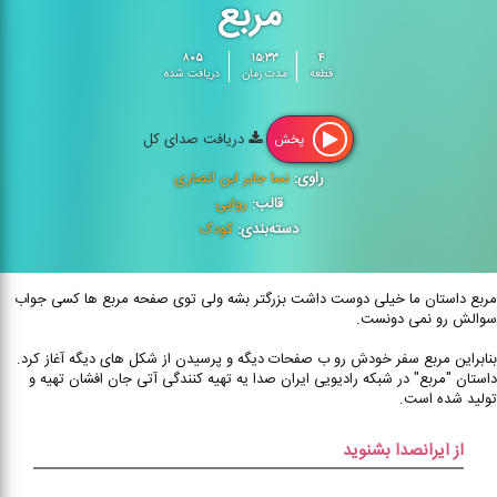
مربع
۸۰۵
۱۵:۳۳
۴
قطعه
مدت زمان
دریافت شده
دریافت صدای کل
پخش
راوی:
نسا جابر ابن انصاری
قالب:
روایی
دسته‌بندی:
کودک
مربع داستان ما خیلی دوست داشت بزرگتر بشه ولی توی صفحه مربع ها کسی جواب
سوالش رو نمی دونست.
بنابراین مربع سفر خودش رو ب صفحات دیگه و پرسیدن از شکل های دیگه آغاز کرد.
داستان "مربع" در شبکه رادیویی ایران صدا یه تهیه کنندگی آتی جان افشان تهیه و
تولید شده است.
از ایرانصدا بشنوید