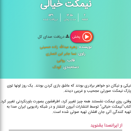
نیمکت خیالی
۵۳۹
۱۲:۵۰
۲
قطعه
مدت زمان
دریافت شده
دریافت صدای کل
پخش
نویسنده:
زهره عبدالله زاده حسینی
راوی:
نسا جابر ابن انصاری
قالب:
روایی
دسته‌بندی:
کودک
نیکی و نیکان دو خواهر برادری بودند که عاشق بازی کردن بودند. یک روز اونها توی
پارک نیمکت صورتی عجحیب و غریبی دیدند.
وقتی روی نیمکت نشستند همه چیز تغییر کرد، اطرافشون بصورت باورنکردنی تغییر کرد.
کتاب"نیمکت خیالی" توسط انتشارات آبرون انتشار و در شبکه رادیویی ایران صدا به
تهیه کنندگی آتی جان افشان تهیه صوتی شده است.
از ایرانصدا بشنوید