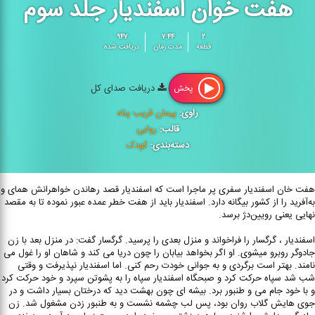
هفت خوان اسفندیار جلد سوم
۹۴۷
۷:۴۴
۲
قطعه
مدت زمان
دریافت شده
دریافت صدای کل
پخش
راوی:
پیمان قریب پناه
قالب:
روایی
دسته‌بندی:
کودک
هفت خان اسفندیار سفری پر ماجرا است که اسفندیار قصد رهاندن خواهرانش همای و
به‌آفرید را از کشور بیگانه دارد. اسفندیار باید از هفت خطر عمده عبور نموده تا به مقصد
نهایی یعنی رویین‌دژ برسد.
اسفندیار ، گرگسار را فراخواند و منزل بعدی را پرسید. گرگسار گفت: در منزل بعد با زن
جادوگر روبرو میشوی. او اگر بخواهد بیابان را چون دریا می کند و شاهان او را غول می
نامند. بهتر است برگردی و به جوانی خودت رحم کنی. اما اسفندیار نپذیرفت و وقتی
شب شد سپاه حرکت کرد و صبحگاه اسفندیار سپاه را به پشوتن سپرد و خود حرکت کرد
و با خود جام می و طنبور برد. بیشه ای چون بهشت دید که درختان بسیار داشت و در
جوی هایش گلاب روان بود، پس لب چشمه نشست و به طنبور زدن مشغول شد. زن