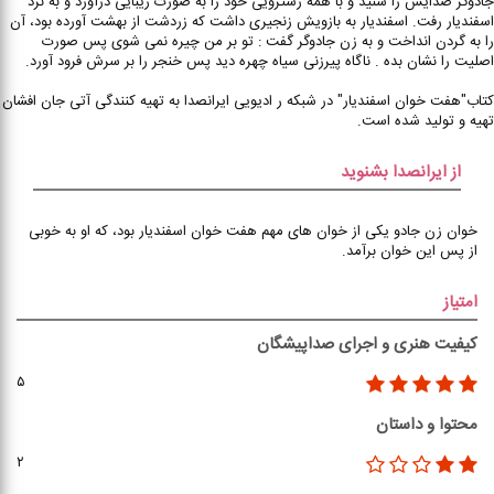
جادوگر صدایش را شنید و با همه زشترویی خود را به صورت زیبایی درآورد و به نزد
اسفندیار رفت. اسفندیار به بازویش زنجیری داشت که زردشت از بهشت آورده بود، آن
را به گردن انداخت و به زن جادوگر گفت : تو بر من چیره نمی شوی پس صورت
اصلیت را نشان بده . ناگاه پیرزنی سیاه چهره دید پس خنجر را بر سرش فرود آورد.
کتاب"هفت خوان اسفندیار" در شبکه ر ادیویی ایرانصدا به تهیه کنندگی آتی جان افشان
تهیه و تولید شده است.
از ایرانصدا بشنوید
خوان زن جادو یکی از خوان های مهم هفت خوان اسفندیار بود، که او به خوبی
از پس این خوان برآمد.
امتیاز
کیفیت هنری و اجرای صداپیشگان
۵
محتوا و داستان
۲