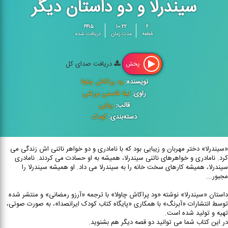
سیندرلا و دو داستان دیگر
۶۴۱۵
۱۰:۲۲
۲
قطعه
مدت زمان
دریافت شده
دریافت صدای کل
پخش
نویسنده:
ود پراکاش چاولا
راوی:
لیلا قاسمی برزشی
قالب:
روایی
دسته‌بندی:
کودک
«سیندرلا» دختر مهربان و زیبایی بود که با نامادری و دو خواهر ناتنی اش زندگی می
کرد. نامادری و خواهرهای ناتنی سیندرلا، همیشه به او حسادت می کردند. نامادری
سیندرلا، همیشه کارهای سخت خانه را به سیندرلا می داد. او همیشه سیندرلا را
مجبور...
داستان «سیندرلا» نوشته «ود پراکاش چاولا» با ترجمه «آرزو رمضانی» و منتشر شده
توسط انتشارات «آبرنگ» با همکاری «پایگاه کتاب کودک ایرانصدا»، به صورت صوتی،
تهیه و تولید شده است.
در این کتاب شما می توانید دو قصه دیگر هم بشنوید.