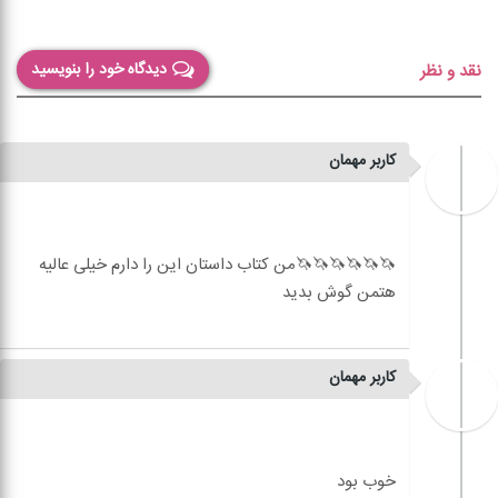
دیدگاه خود را بنویسید
نقد و نظر
کاربر مهمان
🦄🦄🦄🦄🦄🦄من کتاب داستان این را دارم خیلی عالیه
کاربر مهمان