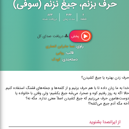
حرف بزنم، جیغ نزنم (سوفی)
۸۲۳
۴:۴۶
۲
قطعه
مدت زمان
دریافت شده
دریافت صدای کل
پخش
راوی:
نسا جابرابن انصاری
قالب:
روایی
دسته‌بندی:
کودک
حرف زدن بهتره یا جیغ کشیدن؟
خدا به ما زبان داده تا با هم حرف بزنیم و از کلمه‌‌‌ها و جمله‌‌‌های قشنگ استفاده کنیم.
حالا اگه یه روز رفتیم کوه و صحرا، می‌‌‌‌شه جیغ بکشیم؛ ولی وقتی با خانواده یا
دوست‌‌هامون حرف می‌‌‌زنیم که جیغ کشیدن اصلاً معنی نداره. مگه نه؟
آخه مگه آدم جیع می‌‌کشه!؟
از ایرانصدا بشنوید