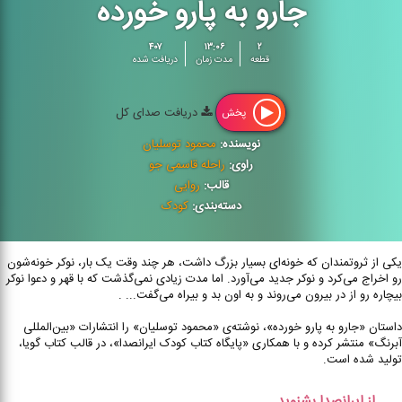
جارو به پارو خورده
۴۰۷
۱۳:۰۶
۲
قطعه
مدت زمان
دریافت شده
دریافت صدای کل
پخش
نویسنده:
محمود توسلیان
راوی:
راحله قاسمی جو
قالب:
روایی
دسته‌بندی:
کودک
یکی از ثروتمندان که خونه‌ای بسیار بزرگ داشت، هر چند وقت یک بار، نوکر خونه‌‌شون
رو اخراج می‌کرد و نوکر جدید می‌آورد. اما مدت زیادی نمی‌گذشت که با قهر و دعوا نوکر
بیچاره رو از در بیرون می‌روند و به اون بد و بیراه می‌گفت... .
داستان‌ «جارو به پارو خورده»، نوشته‌ی «محمود توسلیان» را انتشارات «بین‌المللی
آبرنگ» منتشر کرده و با همکاری «پایگاه کتاب کودک ایرانصدا»، در قالب کتاب گویا،
تولید شده است.
از ایرانصدا بشنوید