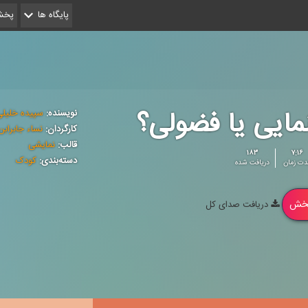
پایگاه ها
پخش 
مایی یا فضولی؟
نویسنده:
سپیده خلیل
کارگردان:
نساء جابرابن
قالب:
نمایشی
۱۸۳
۷:۱۶
دسته‌بندی:
کودک
دت زمان
دریافت شده
خش
دریافت صدای کل