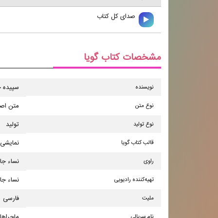
صدای کل کتاب
مشخصات کتاب گویا
نویسنده
سپیده خ
نوع متن
متن اص
نوع تولید
تولید
قالب کتاب گویا
نمایشی
راوی
نساء جا
تهیه‌کننده رادیویی
نساء جا
ملیت
فارسی
نام سریالی
ماجراهای