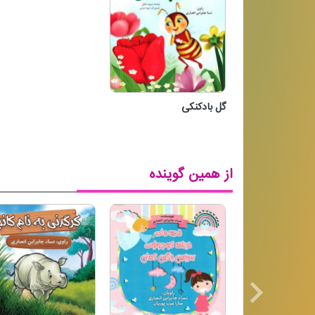
گل بادکنکی
گل بادکنکی
از همین گوینده