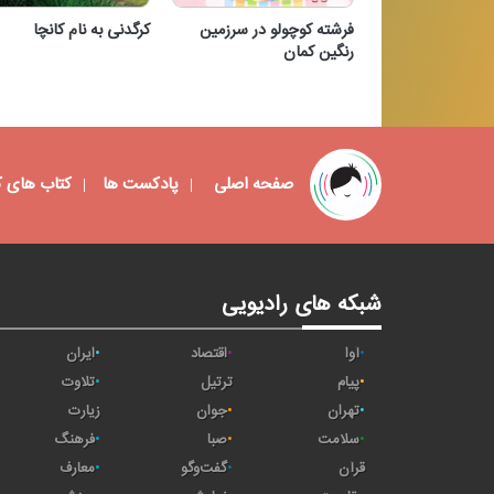
فرشته کوچولو در سرزمین
کرگدنی به نام کانچا
رنگین کمان
فرشته کوچولو در سرزمین
کرگدنی به نام کانچا
رنگین کمان
صفحه اصلی
پادکست ها
کتاب های 
شبکه های رادیویی
آوا
اقتصاد
ایران
پیام
ترتیل
تلاوت
تهران
جوان
زیارت
سلامت
صبا
فرهنگ
قرآن
گفت‌وگو
معارف