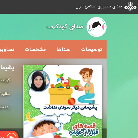
صدای جمهوری اسلامی ایران
صدای کودک
ایرانصدا
توضیحات
صداها
مشخصات
تصاویر
پشیما
گوینده
تنظیم ک
رده سن
پخش