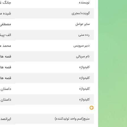
نویسنده
جانگ ش
گوینده/مجری
شیده مع
سایر عوامل
مصطفی 
رده سنی
الف-پیش
دبیر سرویس
محمد مه
نام سریالی
قصه های
كلیدواژه
قصه های
كلیدواژه
قصه های
كلیدواژه
داستان 
كلیدواژه
داستان 
سایر مشخصات
منبع(اسم واحد تولیدكننده)
ایرانصدا