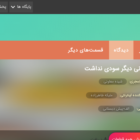
پایگاه ها
پخش 
دیدگاه
قسمت‌های دیگر
نی دیگر سودی نداشت
/مجری:
شیده معاونی
ننده اینترنتی:
ملیكه طاهرزاده
ی:
الف-پیش دبستانی
 همه قطعات
دریافت