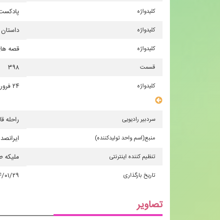
كلیدواژه
پادكست 
كلیدواژه
داستان 
كلیدواژه
قصه های
قسمت
۳۹۸
كلیدواژه
۲۴ فروردین
سایر مشخصات
سردبیر رادیویی
راحله ق
منبع(اسم واحد تولیدكننده)
ایرانصدا
تنظیم کننده اینترنتی
ملیكه ط
تاریخ بارگذاری
۴/۰۱/۲۹
تصاویر