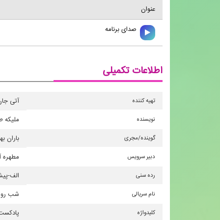
عنوان
صدای برنامه
اطلاعات تکمیلی
تهیه كننده
آتی جان
نویسنده
ملیكه ط
گوینده/مجری
باران به
دبیر سرویس
مطهره 
رده سنی
الف-پیش
نام سریالی
شب روی
كلیدواژه
پادكست