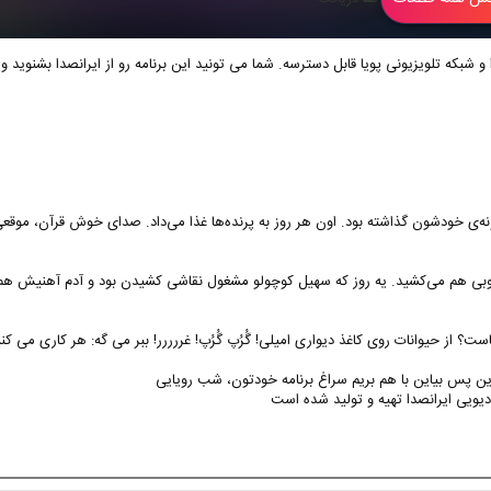
ه‌ی خودشون گذاشته بود. اون هر روز به پرنده‌ها غذا می‌داد. صدای خوش قرآن، موقعی
وبی هم می‌کشید. یه روز که سهیل کوچولو مشغول نقاشی کشیدن بود و آدم آهنیش هم ک
؟ از حیوانات روی کاغذ دیواری امیلی! گُرُپ گُرُپ! غررررر! ببر می گه: هر کاری می کنیم