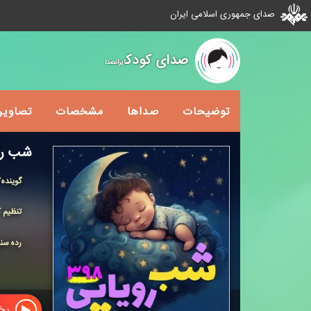
صدای جمهوری اسلامی ایران
صدای کودک
ایرانصدا
توضیحات
صداها
مشخصات
تصاویر
شب رویا
گوینده
تنظیم ک
رده سن
پخش