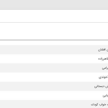
 افشان
اهرزاده
رامی
آخوندی
 دبستانی
ایی
 خواب كودك