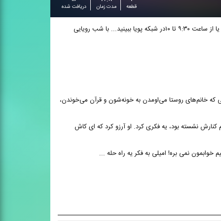
قطعه
مدت زمان
دریافت شده
شب رویایی برنامه ایه که هم زمان از اپلیکیشن و سایت ایرانصدا و شبکه تلویزیونی پویا قابل دسترسه. شما می تونید این برنامه رو از ایرانصدا بشنوید و یا از ساعت ۹:۳۰ تا ۱۰در شبکه پویا ببینید... با شب رویایی
 که خانم‌های روستا می‌اومدن به خونه‌شون و قرآن می‌خوندن،
نارش نشسته بود، یه فکری کرد. او آرزو کرد که ای کاش
 خوابمون نمی بره! امیلی به فکر یه راه حله ...