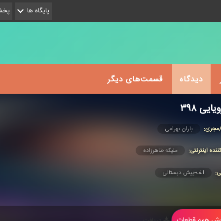
پایگاه ها
پخش 
دیدگاه
قسمت‌های دیگر
یی ۳۹۸
/مجری:
باران بهرامی
ننده اینترنتی:
ملیكه طاهرزاده
ی:
الف-پیش دبستانی
 همه قطعات
دریافت