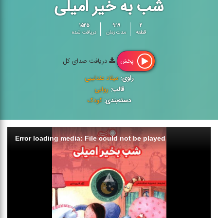
شب به خیر امیلی
۱۵۲۵
۹:۱۹
۲
قطعه
مدت زمان
دریافت شده
دریافت صدای کل
پخش
راوی:
میلاد عندلیبی
قالب:
روایی
دسته‌بندی:
کودک
Error loading media: File could not be played