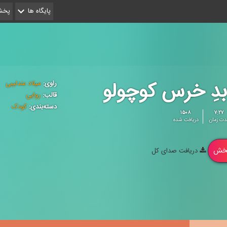
پایگاه ها
پخش 
بدِ خرس کوچولو
راوی:
میلاد عندلیبی
قالب:
روایی
دسته‌بندی:
کودک
۱۵۰۸
۷:۲۷
دت زمان
دریافت شده
خش
دریافت صدای کل