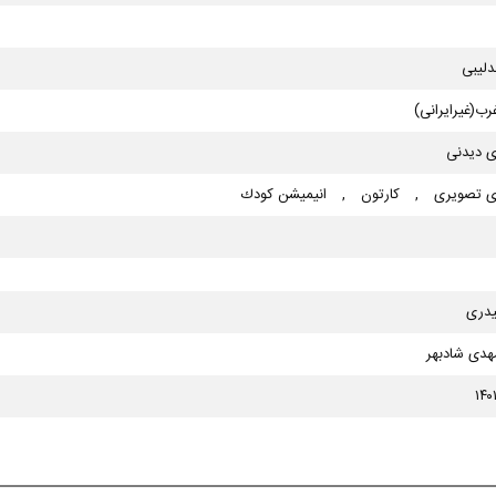
دلیبی
رب(غیرایرانی)
ی دیدنی
ی تصویری
,
كارتون
,
انیمیشن كودك
یدری
دی شادبهر
۱۴۰