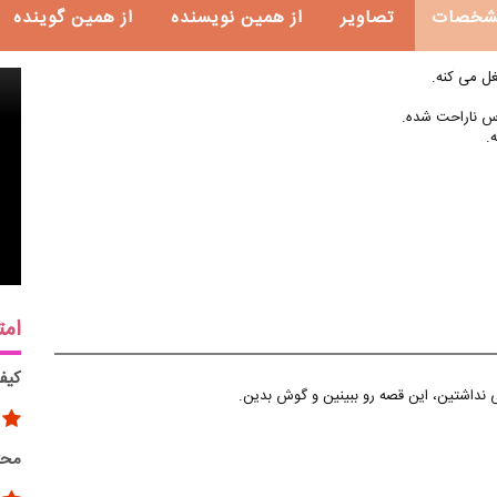
شخصات
تصاویر
از همین نویسنده
از همین گوینده
ل می کنه.
خرس ناراحت شده.
.
امت
کیف
 نداشتین، این قصه رو ببینین و گوش بدین.
محت