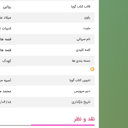
قالب کتاب گویا
روایی
راوی
میلاد عن
ملیت
ادبیات غ
نام سریالی
قصه ها
کلمه کلیدی
قصه ها
دسته بندی ها
کودک
سایر مشخصات
تدوین کتاب گویا
آسیه ح
دبیر سرویس
محمد مه
تاریخ بارگذاری
۱/۰۶/۰۸
نقد و نظر