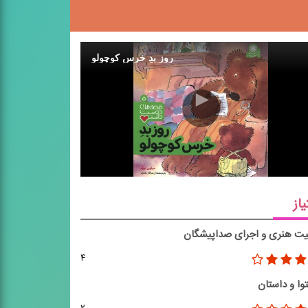
روز بدِ خرس کوچولو
یاز
یت هنری و اجرای صداپیشگان
۴
وا و داستان