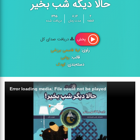
حالا دیگه شب بخیر
۱۴۹۵
۸:۱۶
۲
قطعه
مدت زمان
دریافت شده
دریافت صدای کل
پخش
راوی:
لیلا قاسمی برزشی
قالب:
روایی
دسته‌بندی:
کودک
Error loading media: File could not be played