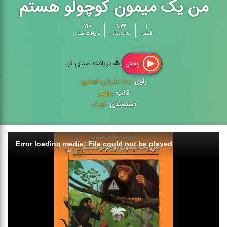
من یک میمون کوچولو هستم
۷۱۸
۵:۳۶
۱
قطعه
مدت زمان
دریافت شده
دریافت صدای کل
پخش
راوی:
نسا جابرابن انصاری
قالب:
روایی
دسته‌بندی:
کودک
Error loading media: File could not be played