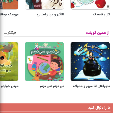
انار و قاصدک
فالگیر و مرد زشت رو
عروسک موطلا
بیشتر
...
از همین گوینده
ماجراهای آقا سپهر و خانواده
می دونم نمی دونم
خرس خوابالو 
ما را دنبال کنید