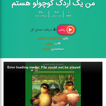
من یک اردک کوچولو هستم
۱۳۸۰
۴:۱۷
۱
قطعه
مدت زمان
دریافت شده
دریافت صدای کل
پخش
راوی:
نسا جابرابن انصاری
قالب:
روایی
دسته‌بندی:
کودک
Error loading media: File could not be played