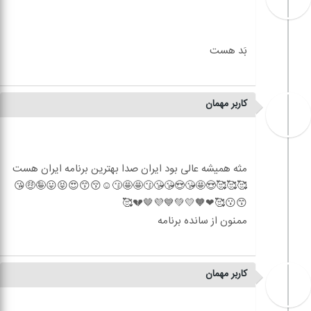
کاربر مهمان
مثه همیشه عالی بود ایران صدا بهترین برنامه ایران هست
🥰🥰🥰😍🤩😘😍😘😘😗🤩🤩😗☺😚😙😍😝😛🤪🤑😘
کاربر مهمان