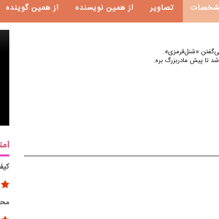
شخصات
تصاویر
از همین نویسنده
از همین گوینده
‌گفتن «شنل‌قرمزی».
شد تا پیش مادربزرگ بره.
امت
کیف
محت