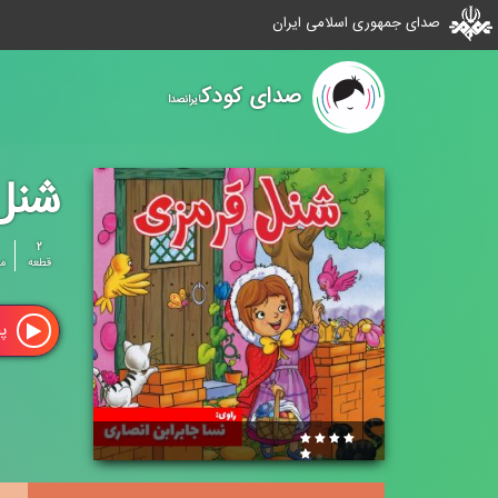
صدای جمهوری اسلامی ایران
صدای کودک
ایرانصدا
شنل
۲
قطعه
م
پ