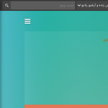
زنده و آرشیو رادیو
اری