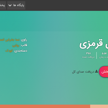
پایگاه ها
پخش 
 قرمزی
راوی:
نسا جابرابن انص
قالب:
روایی
دسته‌بندی:
کودک
۳۹۱۷
۵:۵۷
دت زمان
دریافت شده
خش
دریافت صدای کل