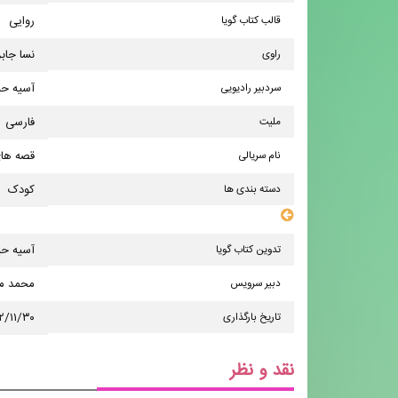
قالب کتاب گویا
روایی
راوی
نسا جاب
سردبیر رادیویی
آسیه ح
ملیت
فارسی
نام سریالی
قصه ها
دسته بندی ها
کودک
سایر مشخصات
تدوین کتاب گویا
آسیه ح
دبیر سرویس
محمد مه
تاریخ بارگذاری
۲/۱۱/۳۰
نقد و نظر