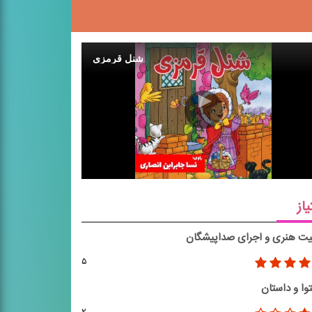
شنل قرمزی
یاز
یت هنری و اجرای صداپیشگان
۵
وا و داستان