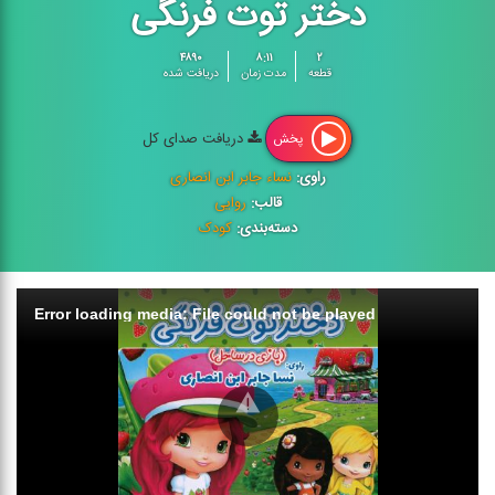
دختر توت فرنگی
۴۸۹۰
۸:۱۱
۲
قطعه
مدت زمان
دریافت شده
دریافت صدای کل
پخش
راوی:
نساء جابر ابن انصاری
قالب:
روایی
دسته‌بندی:
کودک
Error loading media: File could not be played