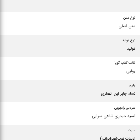
نوع متن
متن اصلی
نوع تولید
تولید
قالب کتاب گویا
روایی
راوی
نساء جابر ابن انصاری
سردبیر رادیویی
آسیه حیدری شاهی سرایی
ملیت
ادبیات غرب(غیرایرانی)