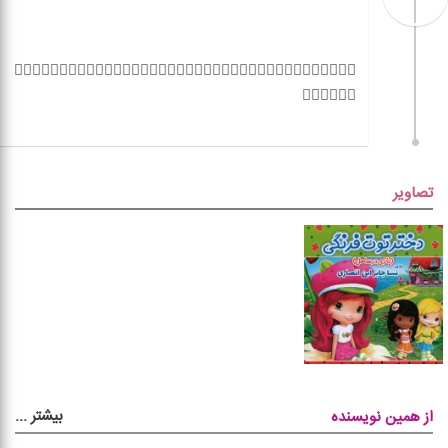
🏳️‍🌈🏳️‍🌈🏳️‍🌈🏳️‍🌈🏳️‍🌈🏳️‍🌈🏳️‍🌈🏳️‍🌈🏳️‍🌈🏳️‍🌈🏳️‍🌈🏳️‍🌈🏳️‍🌈🏳️‍🌈🏳️‍🌈🏳️‍🌈🏳️‍🌈🏳️‍🌈🏳️‍🌈
تصاویر
بیشتر
...
از همین نویسنده