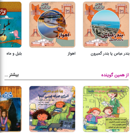
بندر عباس یا بندر گمبرون
اهواز
بلبل و ماه
بیشتر
...
از همین گوینده