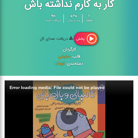
کار به کارم نداشته باش
۹۷۸
۵:۳۵
۲
قطعه
مدت زمان
دریافت شده
دریافت صدای کل
پخش
کارگردان:
قالب:
نمایشی
دسته‌بندی:
کودک
Error loading media: File could not be played