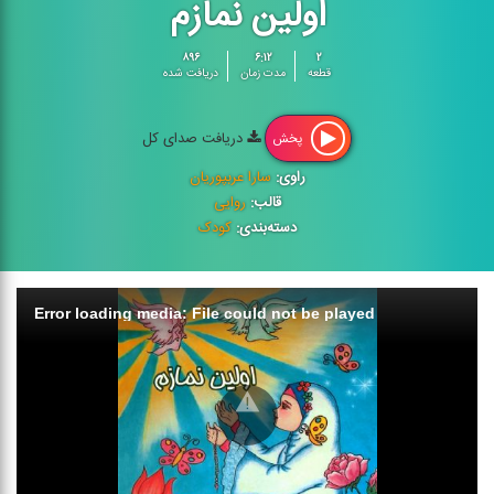
اولین نمازم
۸۹۶
۶:۱۲
۲
قطعه
مدت زمان
دریافت شده
دریافت صدای کل
پخش
راوی:
سارا عربپوریان
قالب:
روایی
دسته‌بندی:
کودک
Error loading media: File could not be played