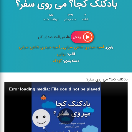
بادکنک کجا؟ می روی سفر؟
۶۵۷
۳:۳۱
۲
قطعه
مدت زمان
دریافت شده
دریافت صدای کل
پخش
راوی:
آسیه حیدری شاهی سرایی , آسیه حیدری شاهی سرایی
قالب:
روایی
دسته‌بندی:
کودک
بادكنك كجا؟ مي روي سفر؟
Error loading media: File could not be played