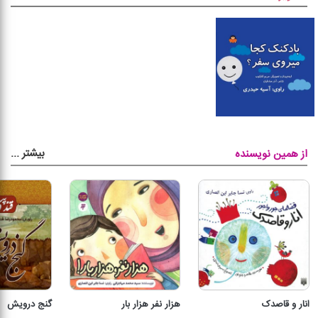
بیشتر
...
از همین نویسنده
انار و قاصدک
هزار نفر هزار بار
گنج درویش