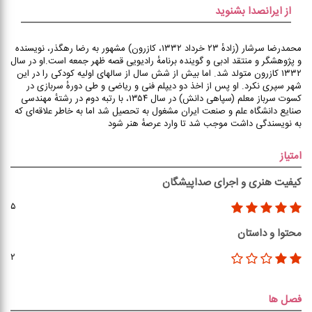
از ایرانصدا بشنوید
محمدرضا سرشار (زادهٔ ۲۳ خرداد ۱۳۳۲، کازرون) مشهور به رضا رهگذر، نویسنده
و پژوهشگر و منتقد ادبی و گوینده برنامهٔ رادیویی قصه ظهر جمعه است.او در سال
۱۳۳۲ کازرون متولد شد. اما بیش از شش سال از سالهای اولیه کودکی را در این
شهر سپری نکرد. او پس از اخذ دو دیپلم فنی و ریاضی و طی دورهٔ سربازی در
کسوت سرباز معلم (سپاهی دانش) در سال ۱۳۵۴، با رتبه دوم در رشتهٔ مهندسی
صنایع دانشگاه علم و صنعت ایران مشغول به تحصیل شد اما به خاطر علاقه‌ای که
به نویسندگی داشت موجب شد تا وارد عرصهٔ هنر شود
امتیاز
کیفیت هنری و اجرای صداپیشگان
۵
محتوا و داستان
۲
فصل ها