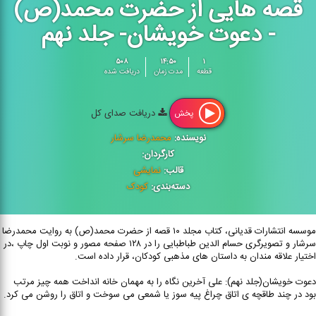
قصه هایی از حضرت محمد(ص)
- دعوت خویشان- جلد نهم
۵۰۸
۱۴:۵۰
۱
قطعه
مدت زمان
دریافت شده
دریافت صدای کل
پخش
نویسنده:
محمدرضا سرشار
کارگردان:
قالب:
نمایشی
دسته‌بندی:
کودک
موسسه انتشارات قدیانی، کتاب مجلد ۱۰ قصه از حضرت محمد(ص) به روایت محمدرضا
سرشار و تصویرگری حسام الدین طباطبایی را در ۱۲۸ صفحه مصور و نوبت اول چاپ ،در
اختیار علاقه مندان به داستان های مذهبی کودکان، قرار داده است.
دعوت خویشان(جلد نهم): علی آخرین نگاه را به مهمان خانه انداخت همه چیز مرتب
بود در چند طاقچه ی اتاق چراغ پیه سوز یا شمعی می سوخت و اتاق را روشن می کرد.