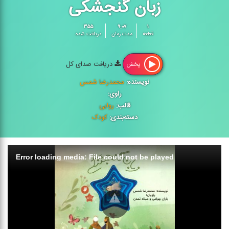
زبان گنجشکی
۳۵۵
۹:۰۷
۱
قطعه
مدت زمان
دریافت شده
دریافت صدای کل
پخش
نویسنده:
محمدرضا شمس
راوی:
قالب:
روایی
دسته‌بندی:
کودک
Error loading media: File could not be played