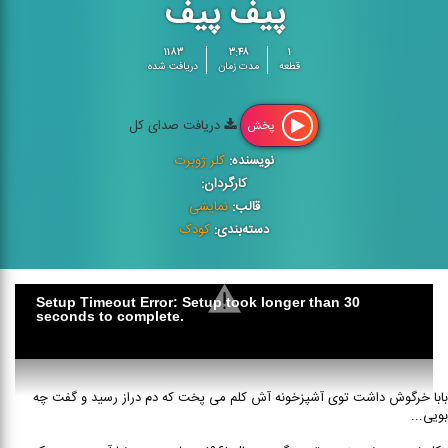
پیف پیف
۱۱۸۳
۳:۴۸
۱
قطعه
مدت زمان
دریافت شده
دریافت صدای کل
پخش
نویسنده:
کلر ژوبرت
کارگردان:
قالب:
نمایشی
دسته‌بندی:
کودک
Setup Timeout Error: Setup took longer than 30
seconds to complete.
بابا خرگوش داشت توی آشپزخونه آش کلم می پخت که دم دراز رسید و گفت چه
بویی...