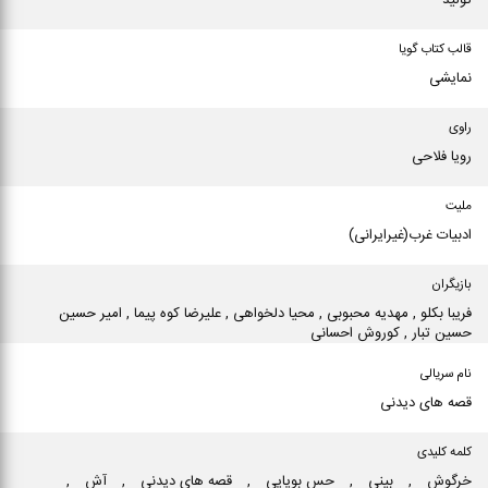
تولید
قالب کتاب گویا
نمایشی
راوی
رویا فلاحی
ملیت
ادبیات غرب(غیرایرانی)
بازیگران
فریبا بكلو , مهدیه محبوبی , محیا دلخواهی , علیرضا كوه پیما , امیر حسین
حسین تبار , كوروش احسانی
نام سریالی
قصه های دیدنی
کلمه کلیدی
خرگوش
,
بینی
,
حس بویایی
,
قصه های دیدنی
,
آش
,