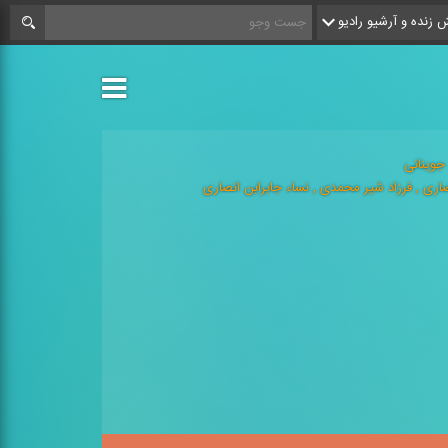
زنده و آرشیو رادیو
جوینانی
صاری , فرزاد شیر محمدی , نساء جابرابن انصاری