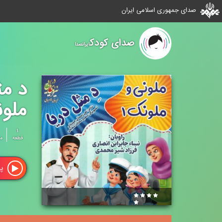
صدای جمهوری اسلامی ایران
صدای کودک
ایرانصدا
د مث
ملون
۱
قطعه
م
پ