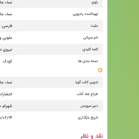
راوی
نساء جا
تهیه‌کننده رادیویی
نساء جا
ملیت
فارسی
نام سریالی
ملونی و
کلمه کلیدی
نیروی د
دسته بندی ها
کودک
سایر مشخصات
تدوین کتاب گویا
نساء جا
طراح جلد کتاب
انتشارا
دبیر سرویس
شهرام ج
تاریخ بارگذاری
۵/۰۲/۱۴
نقد و نظر