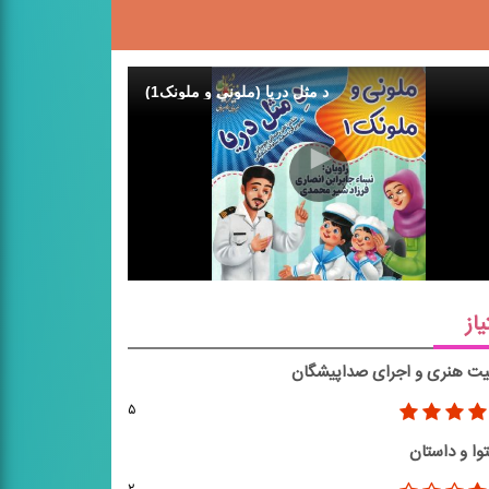
د مثل دریا (ملونی و ملونک1)
یاز
یت هنری و اجرای صداپیشگان
۵
وا و داستان