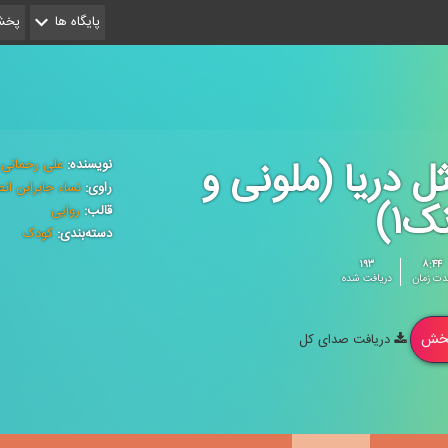
پایگاه ها
پخش 
ل دریا (ملونی و
نویسنده:
علی رحمانی 
راوی:
نساء جابرابن ان
ک۱)
قالب:
روایی
دسته‌بندی:
کودک
۱۹۳
۸:۴۴
دت زمان
دریافت شده
خش
دریافت صدای کل