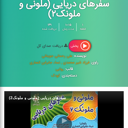
سفرهای دریایی (ملونی و
ملونک۲)
۱۴۹
۱۰:۱۵
۱
قطعه
مدت زمان
دریافت شده
دریافت صدای کل
پخش
نویسنده:
علی رحمانی جوینانی
راوی:
فرزاد شیر محمدی , نساء جابرابن انصاری
قالب:
روایی
دسته‌بندی:
کودک
سفرهای دریایی (ملونی و ملونک2)