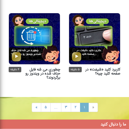
كاربرد كلید «شیفت» در
چطوری می شه فایل
۵ دقیقه
۴ دقیقه
صفحه كلید چیه؟
حذف شده در ویندوز رو
برگردوند؟
»
۵
...
۳
۲
۱
«
ما را دنبال کنید