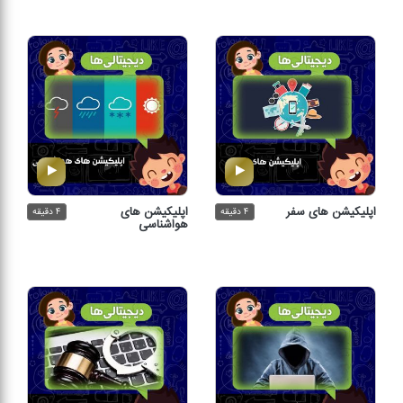
اپلیكیشن های سفر
اپلیكیشن‌ های
۴ دقیقه
۴ دقیقه
هواشناسی