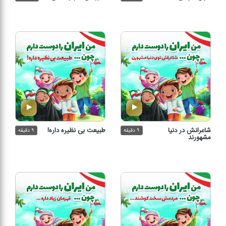
شاعرانش در دنیا
طبیعت بی نظیره داره!
۹ دقیقه
۹ دقیقه
مشهورند