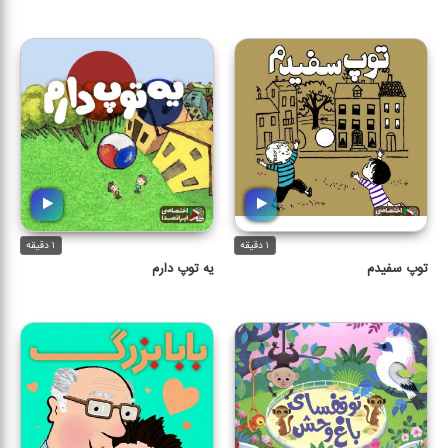
۱ دقیقه
۱ دقیقه
توپ سفیدم
یه توپ دارم