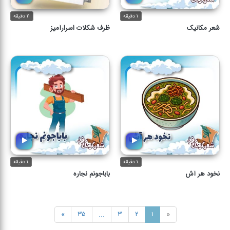
۱ دقیقه
۱۱ دقیقه
شعر مکانیک
ظرف شکلات اسرارآمیز
۱ دقیقه
۱ دقیقه
نخود هر آش
باباجونم نجاره
»
۳۵
...
۳
۲
۱
«