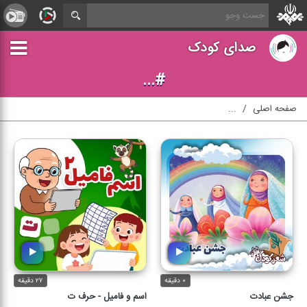
صدای کودک
#...
صفحه اصلی
...
۰ دقیقه
۲۷ دقیقه
جشن عبادت
اسم و فامیل - حرف ت