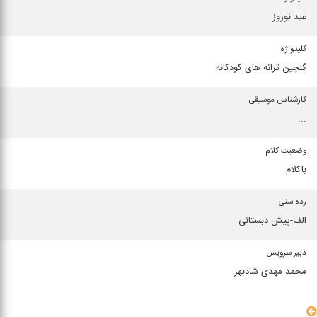
عید نوروز
كلیدواژه
گلچین ترانه های كودكانه
كارشناس موسیقی
...
وضعیت كلام
باكلام
رده سنی
الف-پیش دبستانی
دبیر سرویس
محمد مهدی شادبهر
سایر مشخصات