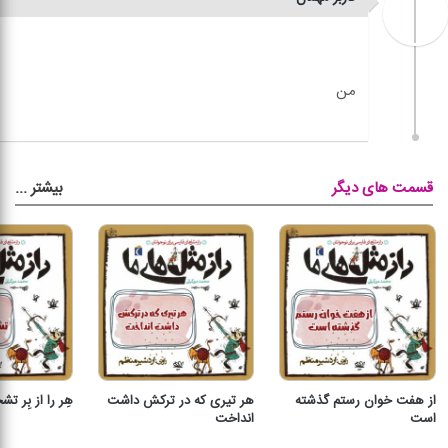
بیشتر
...
قسمت های دیگر
از هفت خوان رستم گذشته
هر تیری که در ترکش داشت
هِر را از بِر
است
انداخت