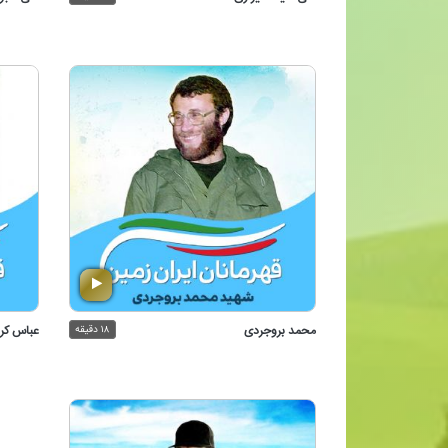
محمد بروجردی
۱۸ دقیقه
عباس كر