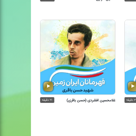
 دقیقه
غلامحسین افشردی (حسن باقری)
۲۱ دقیقه