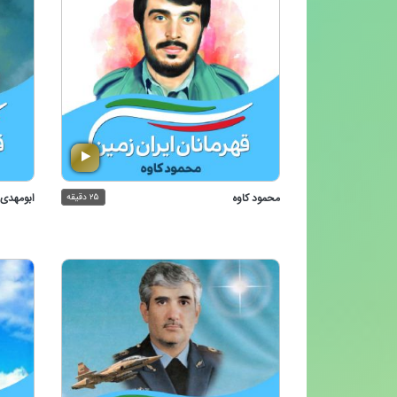
محمود كاوه
۲۵ دقیقه
ابومهدی