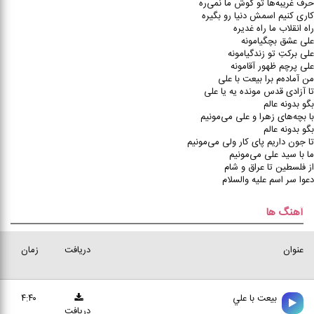
حرف غریبه‌ها تو گوش ما نمی‌ره
کاری کنیم اسمش دنیا رو بگیره
راه انقلاب ما راه غدیره
علی عشق بچگیامونه
علی برکتِ تو زندگیامونه
علی پرچم ظهور آقامونه
من آماده‌م برا بیعت با علی
تا آزادی قدس مونده یه یا علی
بگو بدونه عالم
با بچه‌‌های زهرا و علی می‌مونیم
بگو بدونه عالم
تا جون داریم پای کار ولی می‌مونیم
ما با سید علی می‌مونیم
از فلسطین تا عراق و شام
دعوا سر اسم علیه والسلام
آهنگ ها
عنوان
دریافت
زمان
بيعت با علي
۴:۴۰
دریافت