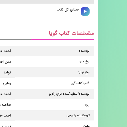
صدای کل کتاب
مشخصات کتاب گویا
نویسنده
احمد خد
نوع متن
متن اص
نوع تولید
تولید
قالب کتاب گویا
روایی
نویسنده/تنطیم‌کننده برای رادیو
احمد خد
راوی
صاحبه 
تهیه‌کننده رادیویی
احمد خد
ملیت
فارسی