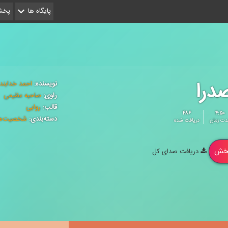
پایگاه ها
پخش 
درا
نویسنده:
احمد خدابند
راوی:
صاحبه عظیمی
قالب:
روایی
۴۸۶
۴:۵۰
دسته‌بندی:
شخصیت‌ه
دت زمان
دریافت شده
خش
دریافت صدای کل