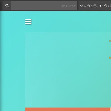
زنده و آرشیو رادیو
ه
ا