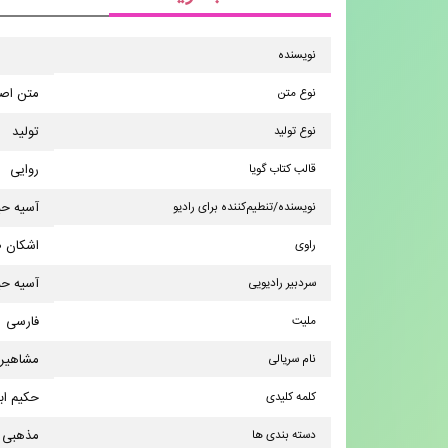
نویسنده
نوع متن
متن اص
نوع تولید
تولید
قالب کتاب گویا
روایی
نویسنده/تنطیم‌کننده برای رادیو
آسیه ح
راوی
اشکان 
سردبیر رادیویی
آسیه ح
ملیت
فارسی
نام سریالی
مشاهیر 
کلمه کلیدی
حكیم اب
دسته بندی ها
مذهبی