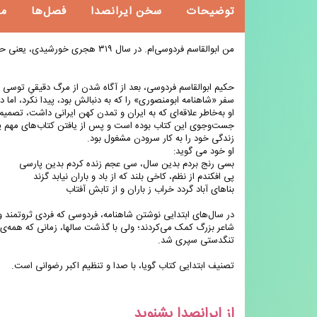
توضیحات
سخن ایرانصدا
فصل‌ها
م
من ابوالقاسم فردوسی‌ام. در سال ۳۱۹ هجری خورشیدی، یعنی حدود هزار و هشتاد سال قبل، در روستای پاژ ِ شهر توس خراسان به دنیا آمدم.
حکیم ابوالقاسم فردوسی، بعد از آگاه شدن از مرگ دقیقیِ توسی و نی
سفر «شاهنامه ابومنصوری» را که به دنبالش بود، پیدا نکرد، اما 
او به‌خاطر علاقه‌ای که‌ به ایران و تمدن کهن ایرانی داشت، تصمی
جست‌وجوی این کتاب بوده است و پس از یافتن کتاب‌های مهم پهلو
زندگی خود را به کار سرودن مشغول بود.
او خود می گوید:
بسی رنج بردم بدین سال، سی عجم زنده کردم بدین پارسی
پی افکندم از نظم، کاخی بلند که از باد و باران نیابد گزند
بناهای آباد گردد خراب ز باران و از تابش آفتاب
در سال‌های ابتدایی نوشتن شاهنامه، فردوسی که فردی ثروتمند و 
شاعر بزرگ کمک می‌کردند؛ ولی با گذشت سالها، زمانی که همه‌ی
تنگدستی سپری شد.
تصنیف ابتدایی کتاب گویا، با صدا و تنظیم اکبر رضوانی است.
از ایرانصدا بشنوید