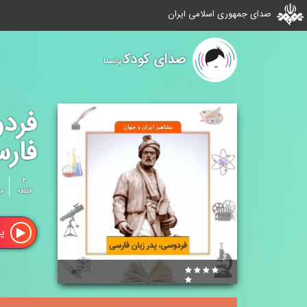
صدای جمهوری اسلامی ایران
صدای کودک
ایرانصدا
فردو
فار
۲
قطعه
م
پ