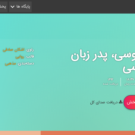
پایگاه ها
پخش 
سی، پدر زبان
راوی:
اشکان صادقی
قالب:
روایی
سی
دسته‌بندی:
مذهبی
۱۶۹۲
۱۸:۳۷
دت زمان
دریافت شده
خش
دریافت صدای کل